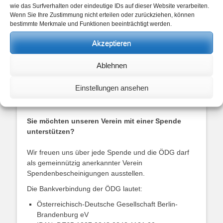
wie das Surfverhalten oder eindeutige IDs auf dieser Website verarbeiten.
unterschriebenen Antrag an
oesterreichisch-
Wenn Sie Ihre Zustimmung nicht erteilen oder zurückziehen, können
deutsche-ges(at)t-online.de
. Wir senden Ihnen nach
bestimmte Merkmale und Funktionen beeinträchtigt werden.
erfolgter Prüfung eine Bestätigung für Ihre
Mitgliedschaft zu.
Akzeptieren
*Damit alle neuen Interessierten die ÖDG besser
kennen lernen können, erhalten Sie im ersten Jahr
Ablehnen
Ihrer Mitgliedschaft eine Ermäßigung auf den
monatlichen Beitrag – bitte sprechen Sie uns dazu
Einstellungen ansehen
einfach an.
Sie möchten unseren Verein mit einer Spende
unterstützen?
Wir freuen uns über jede Spende und die ÖDG darf
als gemeinnützig anerkannter Verein
Spendenbescheinigungen ausstellen.
Die Bankverbindung der ÖDG lautet:
Österreichisch-Deutsche Gesellschaft Berlin-
Brandenburg eV