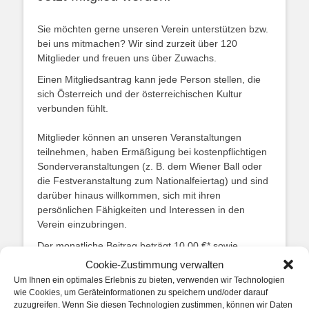
Sie möchten gerne unseren Verein unterstützen bzw.
bei uns mitmachen? Wir sind zurzeit über 120
Mitglieder und freuen uns über Zuwachs.
Einen Mitgliedsantrag kann jede Person stellen, die
sich Österreich und der österreichischen Kultur
verbunden fühlt.
Mitglieder können an unseren Veranstaltungen
teilnehmen, haben Ermäßigung bei kostenpflichtigen
Sonderveranstaltungen (z. B. dem Wiener Ball oder
die Festveranstaltung zum Nationalfeiertag) und sind
darüber hinaus willkommen, sich mit ihren
persönlichen Fähigkeiten und Interessen in den
Verein einzubringen.
Der monatliche Beitrag beträgt 10,00 €* sowie
einmalig eine Aufnahmegebühr von 10,00 €.
Cookie-Zustimmung verwalten
Um Ihnen ein optimales Erlebnis zu bieten, verwenden wir Technologien
Den Aufnahmeantrag können Sie
hier
herunterladen.
wie Cookies, um Geräteinformationen zu speichern und/oder darauf
Bitte senden Sie den ausgefüllten und
zuzugreifen. Wenn Sie diesen Technologien zustimmen, können wir Daten