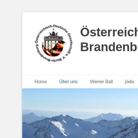
Österreic
Brandenb
Primäres Menü
Zum
Home
Über uns
Wiener Ball
jödis
Inhalt
springen