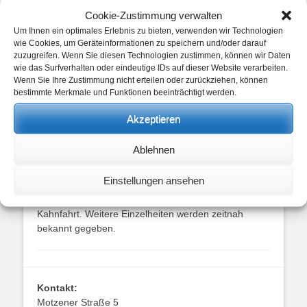
Cookie-Zustimmung verwalten
Um Ihnen ein optimales Erlebnis zu bieten, verwenden wir Technologien
wie Cookies, um Geräteinformationen zu speichern und/oder darauf
zuzugreifen. Wenn Sie diesen Technologien zustimmen, können wir Daten
wie das Surfverhalten oder eindeutige IDs auf dieser Website verarbeiten.
Wenn Sie Ihre Zustimmung nicht erteilen oder zurückziehen, können
bestimmte Merkmale und Funktionen beeinträchtigt werden.
Vorankündigung: Spreewald-Fahrt mit
Akzeptieren
Kahnfahrt am 12. September 2026
Ablehnen
Spreewald-Fahrt am 12. September 2026
Erleben Sie mit der Österreichisch-Deutschen
Einstellungen ansehen
Gesellschaft e.V. Berlin-Brandenburg die einzigartige
Natur des Spreewalds bei einer traditionellen
Kahnfahrt. Weitere Einzelheiten werden zeitnah
bekannt gegeben.
Kontakt:
Motzener Straße 5