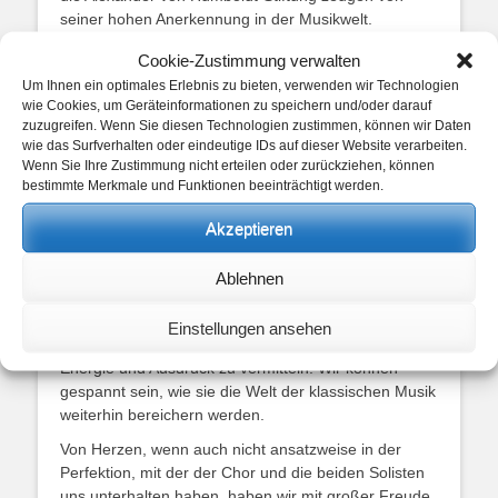
seiner hohen Anerkennung in der Musikwelt.
Syon Najman, geboren 2002 in Antwerpen, fand
Cookie-Zustimmung verwalten
schon früh seine Leidenschaft für das Cello. Nach
Um Ihnen ein optimales Erlebnis zu bieten, verwenden wir Technologien
Studien bei renommierten Lehrern wie Prof. Romain
wie Cookies, um Geräteinformationen zu speichern und/oder darauf
Garioud in Paris ist er aktuell bei Prof. Jens Peter
zuzugreifen. Wenn Sie diesen Technologien zustimmen, können wir Daten
wie das Surfverhalten oder eindeutige IDs auf dieser Website verarbeiten.
Maintz an der UdK Berlin eingeschrieben. Syon hat
Wenn Sie Ihre Zustimmung nicht erteilen oder zurückziehen, können
sich bereits als Gewinner verschiedener wichtiger
bestimmte Merkmale und Funktionen beeinträchtigt werden.
Wettbewerbe etabliert und gab im Mai 2024 sein
beeindruckendes Solodebüt in der Berliner
Akzeptieren
Philharmonie.
Beide Künstler teilen nicht nur eine beeindruckende
Ablehnen
technische Fähigkeit, sondern auch die Fähigkeit,
ihre Zuhörer emotional zu berühren. Ihre Auftritte
Einstellungen ansehen
sind ein klares Zeugnis für die Kraft der Musik,
Energie und Ausdruck zu vermitteln. Wir können
gespannt sein, wie sie die Welt der klassischen Musik
weiterhin bereichern werden.
Von Herzen, wenn auch nicht ansatzweise in der
Perfektion, mit der der Chor und die beiden Solisten
uns unterhalten haben, haben wir mit großer Freude