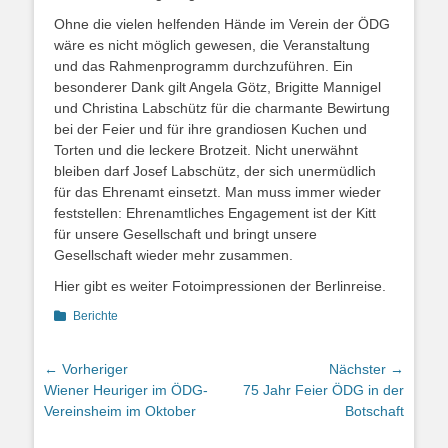
Ohne die vielen helfenden Hände im Verein der ÖDG
wäre es nicht möglich gewesen, die Veranstaltung
und das Rahmenprogramm durchzuführen. Ein
besonderer Dank gilt Angela Götz, Brigitte Mannigel
und Christina Labschütz für die charmante Bewirtung
bei der Feier und für ihre grandiosen Kuchen und
Torten und die leckere Brotzeit. Nicht unerwähnt
bleiben darf Josef Labschütz, der sich unermüdlich
für das Ehrenamt einsetzt. Man muss immer wieder
feststellen: Ehrenamtliches Engagement ist der Kitt
für unsere Gesellschaft und bringt unsere
Gesellschaft wieder mehr zusammen.
Hier gibt es weiter Fotoimpressionen der Berlinreise.
Kategorien
Berichte
Beitragsnavigation
← Vorheriger
Nächster →
Vorheriger
Nächster
Wiener Heuriger im ÖDG-
75 Jahr Feier ÖDG in der
Beitrag:
Beitrag:
Vereinsheim im Oktober
Botschaft